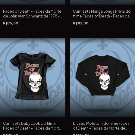
Faces of Death - Faces da Morte
Camiseta Manga Longa Preta do
de John Alan Schwartz de 1978 -
filme Faces of Death - Faces da
Camiseta Preta Tradicional e
Morte de John Alan Schwartz de
R$75,00
R$82,00
Extra Grande
1978
Camiseta Baby Look do filme
Blusão Moletom do filmeFaces
Faces of Death - Faces da Morte
of Death - Faces da Morte de
de John Alan Schwartz de 1978
John Alan Schwartz de 1978