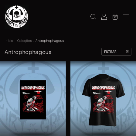
0
Início
.
Coleções
.
Antrophophagous
Antrophophagous
FILTRAR