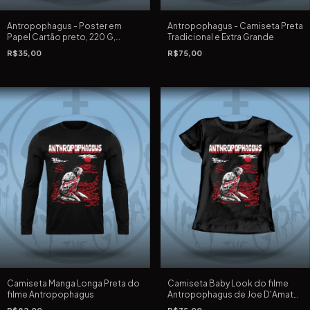
Antropophagus - Poster em
Antropophagus - Camiseta Preta
Papel Cartão preto, 220 G,
Tradicional e Extra Grande
33X48 cm em silk screen com a
R$35,00
R$75,00
arte do filme Antropophagus
Camiseta Manga Longa Preta do
Camiseta Baby Look do filme
filme Antropophagus
Antropophagus de Joe D'Amato
de 1980