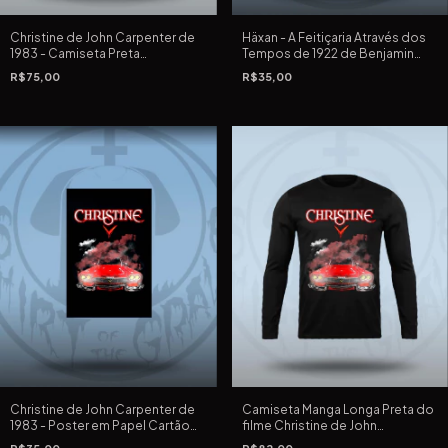
Christine de John Carpenter de
Häxan - A Feitiçaria Através dos
1983 - Camiseta Preta
Tempos de 1922 de Benjamin
Tradicional e Extra Grande
Christensen - Poster em Papel
R$75,00
R$35,00
Cartão preto, 220 G, 33X48 cm
em silk screen
Christine de John Carpenter de
Camiseta Manga Longa Preta do
1983 - Poster em Papel Cartão
filme Christine de John
preto, 220 G, 33X48 cm em silk
Carpenter de 1983