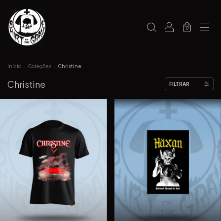
0
Início
.
Coleções
.
Christine
Christine
FILTRAR