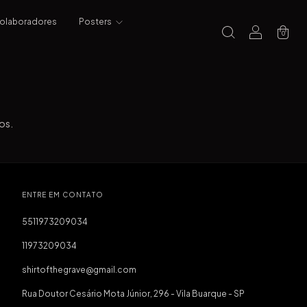
Colaboradores
Posters
0
os.
ENTRE EM CONTATO
5511973209034
11973209034
shirtofthegrave@gmail.com
Rua Doutor Cesário Mota Júnior, 296 - Vila Buarque - SP