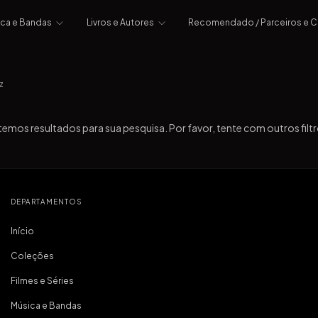
ica e Bandas
Livros e Autores
Recomendado / Parceiros e 
z
emos resultados para sua pesquisa. Por favor, tente com outros filtr
DEPARTAMENTOS
Início
Coleções
Filmes e Séries
Música e Bandas