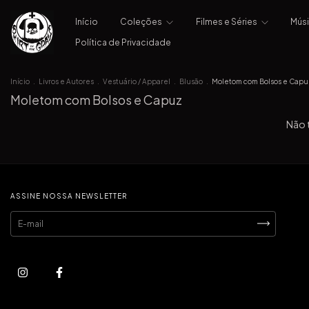
Início
Coleções
Filmes e Séries
Mús
Política de Privacidade
Início
.
Livros e Autores
.
Vestuário / Apparel
.
Blusão
.
Moletom com Bolsos e Capu
Moletom com Bolsos e Capuz
Não t
ASSINE NOSSA NEWSLETTER