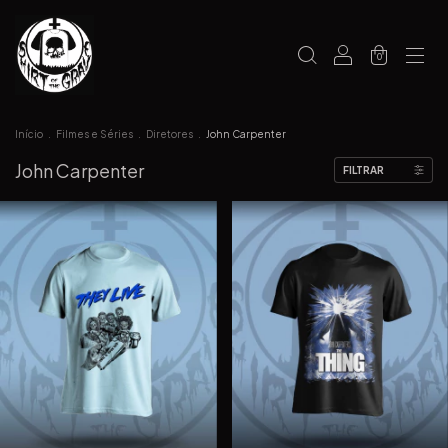
0
Início
.
Filmes e Séries
.
Diretores
.
John Carpenter
John Carpenter
FILTRAR