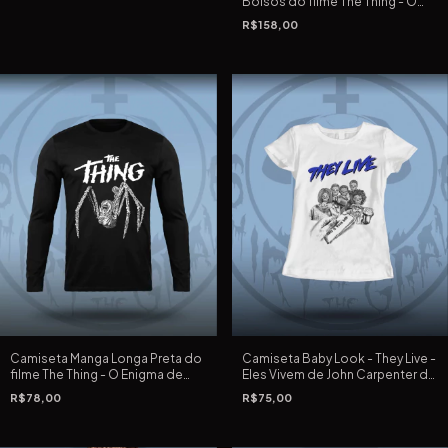
Bolsos do filme The Thing - O
Enigma de Outro Mundo de John
R$158,00
Carpenter
Camiseta Manga Longa Preta do
Camiseta Baby Look - They Live -
filme The Thing - O Enigma de
Eles Vivem de John Carpenter de
Outro Mundo de John Carpenter
1988 - Branca/Clara
R$78,00
R$75,00