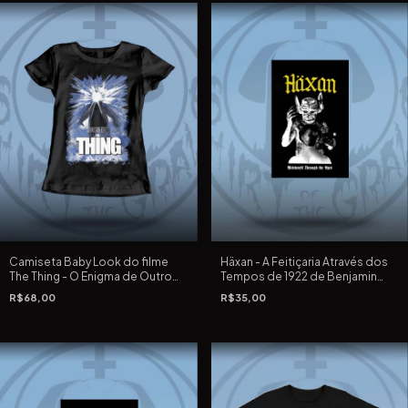
Camiseta Baby Look do filme
Häxan - A Feitiçaria Através dos
The Thing - O Enigma de Outro
Tempos de 1922 de Benjamin
Mundo de John Carpenter
Christensen - Poster em Papel
R$68,00
R$35,00
Cartão preto, 220 G, 33X48 cm
em silk screen