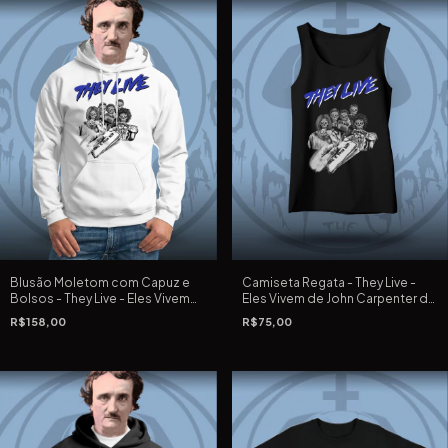
Blusão Moletom com Capuz e
Camiseta Regata - They Live -
Bolsos - They Live - Eles Vivem
Eles Vivem de John Carpenter de
de John Carpenter de 1988 -
1988
R$158,00
R$75,00
Branca/Clara