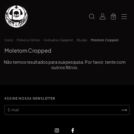
0
Início
.
Filmes e Séries
.
Vestuário / Apparel
.
Blusão
.
Moletom Cropped
Moletom Cropped
Não temos resultados para sua pesquisa. Por favor, tente com
outros filtros.
ASSINE NOSSA NEWSLETTER