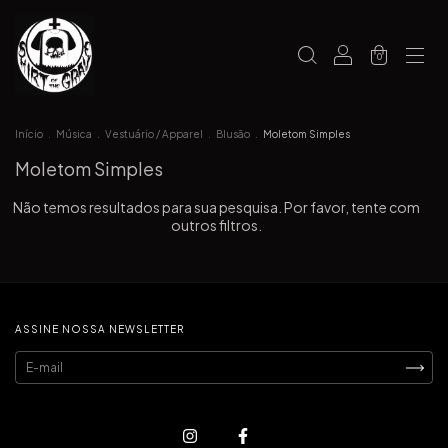
0
Início
.
Música
.
Vestuário / Apparel
.
Blusão
.
Moletom Simples
Moletom Simples
Não temos resultados para sua pesquisa. Por favor, tente com
outros filtros.
ASSINE NOSSA NEWSLETTER