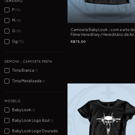
TAMANHO
P
(75)
M
(75)
Camiseta Baby Look - com a arte d
G
(75)
Filme Hereditary / Hereditário de Ari
de 2018
Gg
R$75,00
(75)
DEMONI - CAMISETA PRETA
Tinta Branca
(1)
Tinta Metalizada
(1)
MODELO
Baby Look
(1)
Baby Look Logo Azul
(1)
Baby Look Logo Dourado