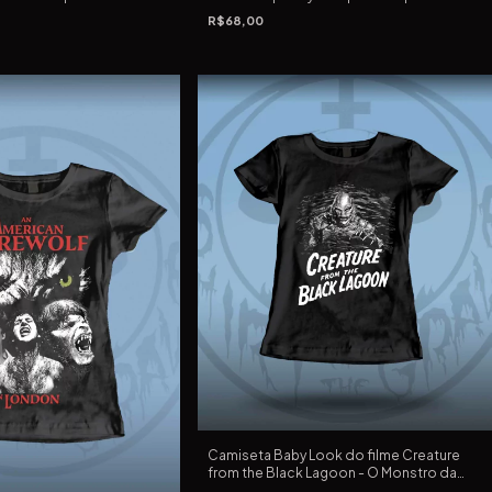
 1988 de William Lustig
Sinistro de Robert Hiltzik de 1983
R$68,00
Camiseta Baby Look do filme Creature
from the Black Lagoon - O Monstro da
Lagoa Negra de Jack Arnold de 1954