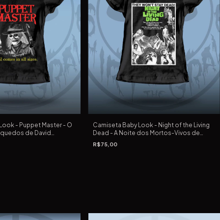
Look - Puppet Master - O
Camiseta Baby Look - Night of the Living
nquedos de David
Dead - A Noite dos Mortos-Vivos de
1989
George A. Romero de 1968
R$75,00