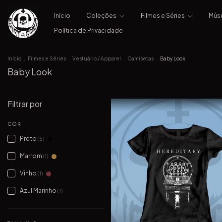
Início
Coleções
Filmes e Séries
Mús
Política de Privacidade
Início
.
Filmes e Séries
.
Vestuário / Apparel
.
Camisetas
.
Baby Look
Baby Look
Filtrar por
COR
Preto
(5)
Marrom
(1)
Vinho
(1)
Azul Marinho
(1)