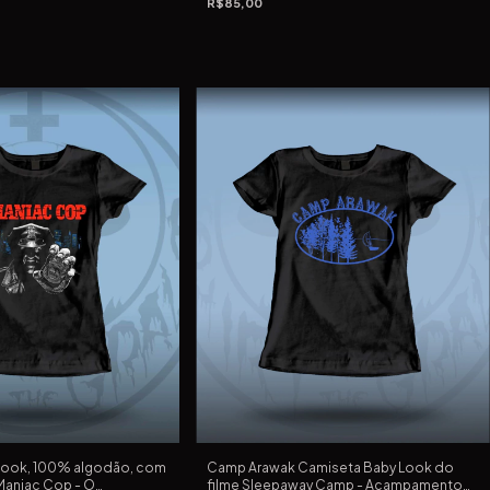
R$85,00
look, 100% algodão, com
Camp Arawak Camiseta Baby Look do
 Maniac Cop - O
filme Sleepaway Camp - Acampamento