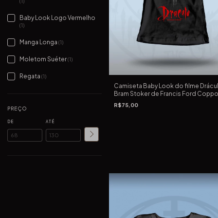
(1)
Baby Look Logo Vermelho
(1)
Manga Longa
(1)
Moletom Suéter
(1)
Regata
(1)
Camiseta Baby Look do filme Drácu
Bram Stoker de Francis Ford Coppo
1992
R$75,00
PREÇO
DE
ATÉ